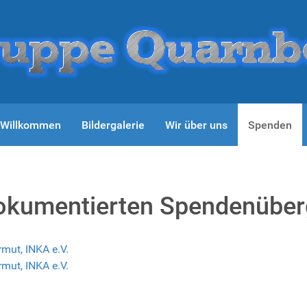
h Willkommen
Bildergalerie
Wir über uns
Spenden
r dokumentierten Spendenübe
rmut, INKA e.V.
rmut, INKA e.V.